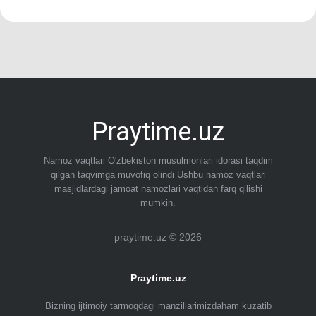
Praytime.uz
Namoz vaqtlari O'zbekiston musulmonlari idorasi taqdim
qilgan taqvimga muvofiq olindi Ushbu namoz vaqtlari
masjidlardagi jamoat namozlari vaqtidan farq qilishi
mumkin.
praytime.uz © 2026
Praytime.uz
Bizning ijtimoiy tarmoqdagi manzillarimizdaham kuzatib