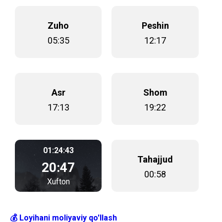
Zuho
Peshin
05:35
12:17
Asr
Shom
17:13
19:22
01:24:43
Tahajjud
20:47
00:58
Xufton
💰 Loyihani moliyaviy qo'llash