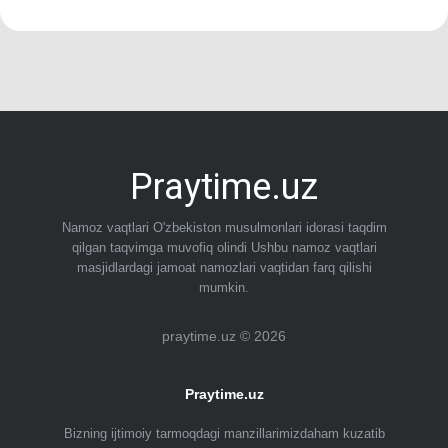
Praytime.uz
Namoz vaqtlari O'zbekiston musulmonlari idorasi taqdim
qilgan taqvimga muvofiq olindi Ushbu namoz vaqtlari
masjidlardagi jamoat namozlari vaqtidan farq qilishi
mumkin.
praytime.uz © 2026
Praytime.uz
Bizning ijtimoiy tarmoqdagi manzillarimizdaham kuzatib