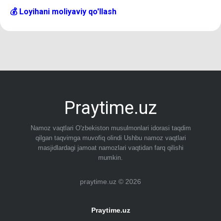
💰 Loyihani moliyaviy qo'llash
Praytime.uz
Namoz vaqtlari O'zbekiston musulmonlari idorasi taqdim
qilgan taqvimga muvofiq olindi Ushbu namoz vaqtlari
masjidlardagi jamoat namozlari vaqtidan farq qilishi
mumkin.
praytime.uz © 2026
Praytime.uz