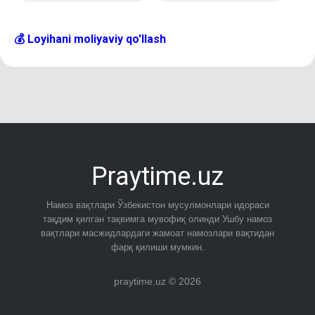
💰 Loyihani moliyaviy qo'llash
Praytime.uz
Намоз вақтлари Ўзбекистон мусулмонлари идораси
тақдим қилган тақвимга мувофиқ олинди Ушбу намоз
вақтлари масжидлардаги жамоат намозлари вақтидан
фарқ қилиши мумкин.
praytime.uz © 2026