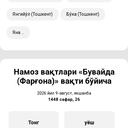
Янгийўл (Тошкент)
Бўка (Тошкент)
Яна ...
Намоз вақтлари «Бувайда
(Фарғона)» вақти бўйича
2026 йил 9-август, якшанба
1448 сафар, 26
Тонг
Қуёш