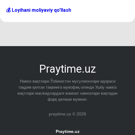
💰 Loyihani moliyaviy qo'llash
Praytime.uz
Намоз вақтлари Ўзбекистон мусулмонлари идораси
тақдим қилган тақвимга мувофиқ олинди Ушбу намоз
вақтлари масжидлардаги жамоат намозлари вақтидан
фарқ қилиши мумкин.
praytime.uz © 2026
Praytime.uz