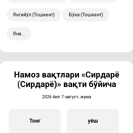
Янгийўл (Тошкент)
Бўка (Тошкент)
Яна ...
Намоз вақтлари «Сирдарё
(Сирдарё)» вақти бўйича
2026 йил 7-август, жума
Тонг
Қуёш