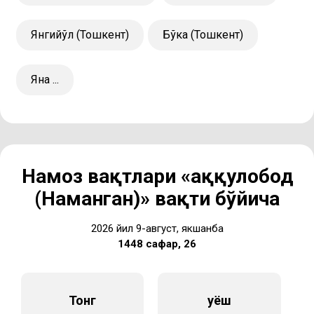
Янгийўл (Тошкент)
Бўка (Тошкент)
Яна ...
Намоз вақтлари «Ҳаққулобод
(Наманган)» вақти бўйича
2026 йил 9-август, якшанба
1448 сафар, 26
Тонг
Қуёш