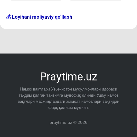
💰 Loyihani moliyaviy qo'llash
Praytime.uz
Намоз вақтлари Ўзбекистон мусулмонлари идораси
тақдим қилган тақвимга мувофиқ олинди Ушбу намоз
вақтлари масжидлардаги жамоат намозлари вақтидан
фарқ қилиши мумкин.
praytime.uz © 2026