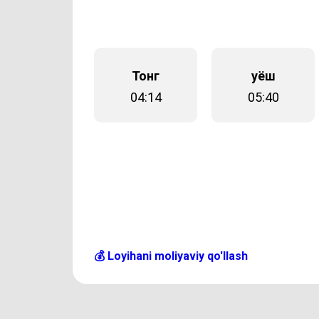
Тонг
Қуёш
04:14
05:40
💰 Loyihani moliyaviy qo'llash