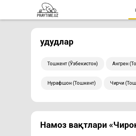
Ҳудудлар
Тошкент (Ўзбекистон)
Ангрен (Т
Нурафшон (Тошкент)
Чирчиқ (То
Намоз вақтлари «Чиро