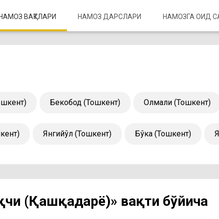
НАМОЗ ВАҚТЛАРИ
НАМОЗ ДАРСЛАРИ
НАМОЗГА ОИД 
ошкент)
Бекобод (Тошкент)
Олмалиқ (Тошкент)
шкент)
Янгийўл (Тошкент)
Бўка (Тошкент)
Я
қчи (Қашқадарё)» вақти бўйича