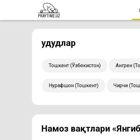
Ҳудудлар
Тошкент (Ўзбекистон)
Ангрен (Т
Нурафшон (Тошкент)
Чирчиқ (То
Намоз вақтлари «Янгиб