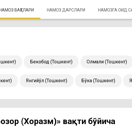
НАМОЗ ВАҚТЛАРИ
НАМОЗ ДАРСЛАРИ
НАМОЗГА ОИД 
ошкент)
Бекобод (Тошкент)
Олмалиқ (Тошкент)
шкент)
Янгийўл (Тошкент)
Бўка (Тошкент)
Я
озор (Хоразм)» вақти бўйича