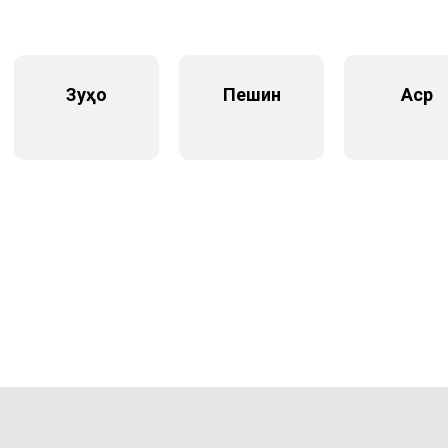
Зуҳо
Пешин
Аср