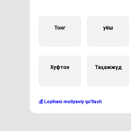
Тонг
Қуёш
Хуфтон
Таҳажжуд
💰 Loyihani moliyaviy qo'llash