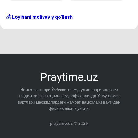
💰 Loyihani moliyaviy qo'llash
Praytime.uz
Намоз вақтлари Ўзбекистон мусулмонлари идораси
тақдим қилган тақвимга мувофиқ олинди Ушбу намоз
вақтлари масжидлардаги жамоат намозлари вақтидан
фарқ қилиши мумкин.
praytime.uz © 2026