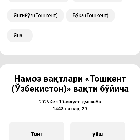
Янгийўл (Тошкент)
Бўка (Тошкент)
Яна ...
Намоз вақтлари «Тошкент
(Ўзбекистон)» вақти бўйича
2026 йил 10-август, душанба
1448 сафар, 27
Тонг
Қуёш